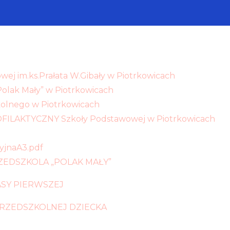
wej im.ks.Prałata W.Gibały w Piotrkowicach
Polak Mały” w Piotrkowicach
kolnego w Piotrkowicach
KTYCZNY Szkoły Podstawowej w Piotrkowicach
jnaA3.pdf
ZEDSZKOLA „POLAK MAŁY”
ASY PIERWSZEJ
PRZEDSZKOLNEJ DZIECKA