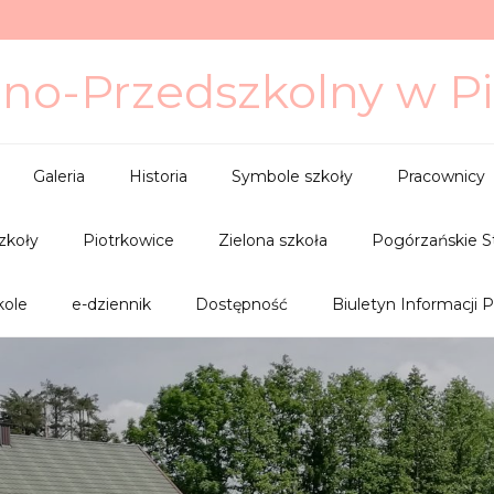
lno-Przedszkolny w P
Galeria
Historia
Symbole szkoły
Pracownicy
szkoły
Piotrkowice
Zielona szkoła
Pogórzańskie S
kole
e-dziennik
Dostępność
Biuletyn Informacji P