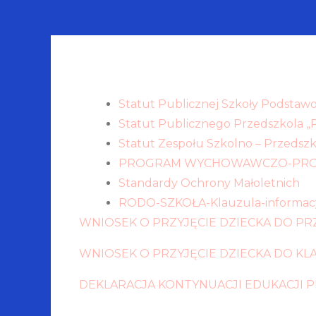
Statut Publicznej Szkoły Podstawo
Statut Publicznego Przedszkola „
Statut Zespołu Szkolno – Przedsz
PROGRAM WYCHOWAWCZO-PROFILA
Standardy Ochrony Małoletnich
RODO-SZKOŁA-Klauzula-informacy
WNIOSEK O PRZYJĘCIE DZIECKA DO PR
WNIOSEK O PRZYJĘCIE DZIECKA DO KL
DEKLARACJA KONTYNUACJI EDUKACJI 