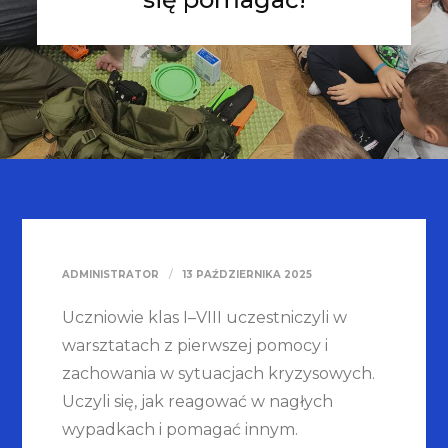
ADMINISTRATOR
13 PAŹDZIERNIKA 2025
Uczniowie klas I–VIII uczestniczyli w
warsztatach z pierwszej pomocy i
zachowania w sytuacjach kryzysowych.
Uczyli się, jak reagować w nagłych
wypadkach i pomagać innym.