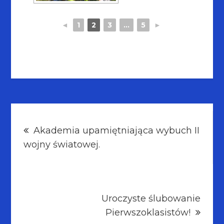
◄
1
2
3
...
5
►
Nawigacja
Akademia upamiętniająca wybuch II
wpisu
wojny światowej.
Uroczyste ślubowanie
Pierwszoklasistów!